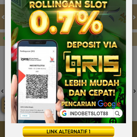
HOT GAMES
SLOTS
LIVE CASINO
RACE
TOGEL
OL
Game Populer
GATES OF OLYMPUS POP
TREASURES OF AZTEC
GOYANG GAIB
Tap Me!
WUKONG - BLACK SCATTER
MAHJONG WAYS
POKER WIN
Beranda
Promosi
Masuk
Hub. Kami
Akun Saya