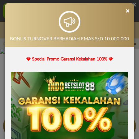
×
INDOBETSLOT88 Aplikasi Mobile
×
UNDUH
Jangan tampilkan lagi hari ini
Masuk
Daftar
BONUS TURNOVER BERHADIAH EMAS S/D 10.000.000
ari 15.00.00 sampai 30-Sep-2026 15.00.00. Selama waktu ini, PP Virtual Sports pe
💎 Special Promo Garansi Kekalahan 100% 💎
JACKPOT
PLAY
IDR
12,698,513,415