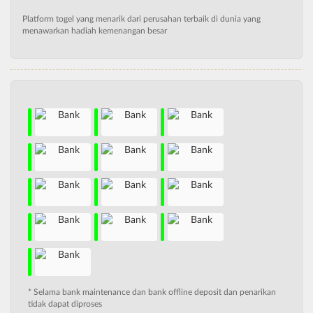
Platform togel yang menarik dari perusahan terbaik di dunia yang
menawarkan hadiah kemenangan besar
* Selama bank maintenance dan bank offline deposit dan penarikan
tidak dapat diproses