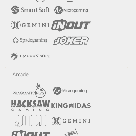
Arcade