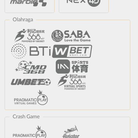
Olahraga
Crash Game