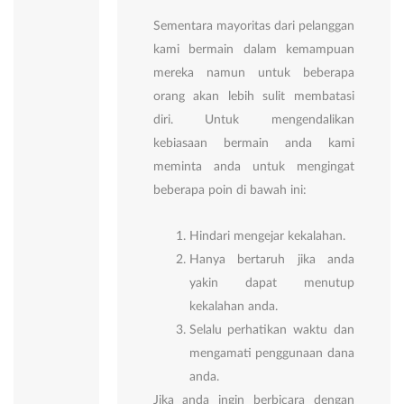
Sementara mayoritas dari pelanggan
kami bermain dalam kemampuan
mereka namun untuk beberapa
orang akan lebih sulit membatasi
diri. Untuk mengendalikan
kebiasaan bermain anda kami
meminta anda untuk mengingat
beberapa poin di bawah ini:
Hindari mengejar kekalahan.
Hanya bertaruh jika anda
yakin dapat menutup
kekalahan anda.
Selalu perhatikan waktu dan
mengamati penggunaan dana
anda.
Jika anda ingin berbicara dengan