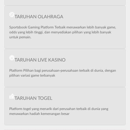
TARUHAN OLAHRAGA
Sportsbook Gaming Platform Terbaik menawarkan lebih banyak game,
odds yang lebih tinggi, dan menyediakan pilihan yang lebih banyak
untuk pemain.
TARUHAN LIVE KASINO
Platform Pilihan bagi perusahaan-perusahaan terbaik di dunia, dengan
pilihan variasi game terbanyak
TARUHAN TOGEL
Platform togel yang menarik dari perusahan terbaik di dunia yang
menawarkan hadiah kemenangan besar