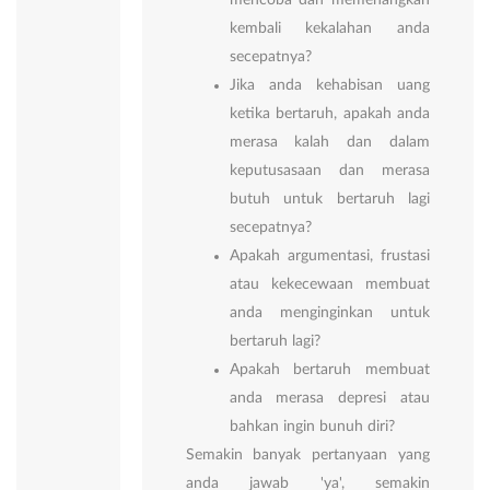
mencoba dan memenangkan
kembali kekalahan anda
secepatnya?
Jika anda kehabisan uang
ketika bertaruh, apakah anda
merasa kalah dan dalam
keputusasaan dan merasa
butuh untuk bertaruh lagi
secepatnya?
Apakah argumentasi, frustasi
atau kekecewaan membuat
anda menginginkan untuk
bertaruh lagi?
Apakah bertaruh membuat
anda merasa depresi atau
bahkan ingin bunuh diri?
Semakin banyak pertanyaan yang
anda jawab 'ya', semakin