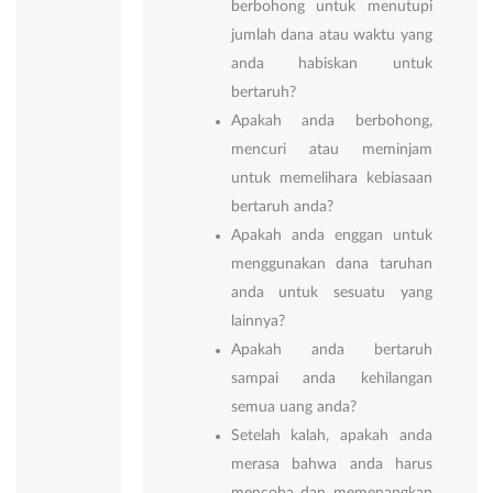
berbohong untuk menutupi
jumlah dana atau waktu yang
anda habiskan untuk
bertaruh?
Apakah anda berbohong,
mencuri atau meminjam
untuk memelihara kebiasaan
bertaruh anda?
Apakah anda enggan untuk
menggunakan dana taruhan
anda untuk sesuatu yang
lainnya?
Apakah anda bertaruh
sampai anda kehilangan
semua uang anda?
Setelah kalah, apakah anda
merasa bahwa anda harus