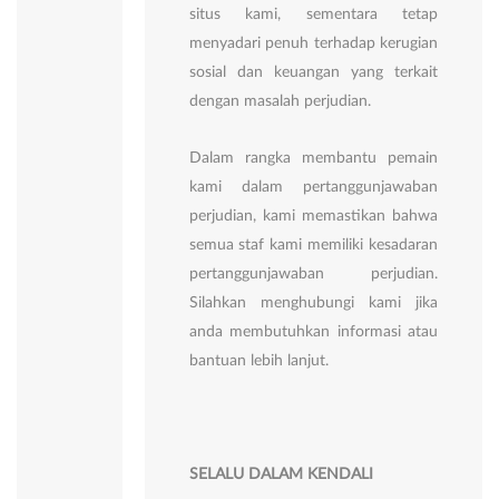
situs kami, sementara tetap
menyadari penuh terhadap kerugian
sosial dan keuangan yang terkait
dengan masalah perjudian.
Dalam rangka membantu pemain
kami dalam pertanggunjawaban
perjudian, kami memastikan bahwa
semua staf kami memiliki kesadaran
pertanggunjawaban perjudian.
Silahkan menghubungi kami jika
anda membutuhkan informasi atau
bantuan lebih lanjut.
SELALU DALAM KENDALI