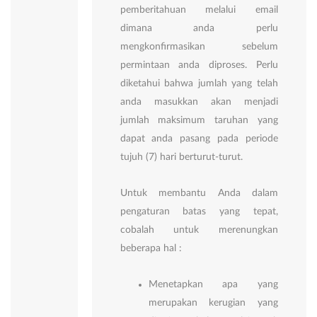
pemberitahuan melalui email
dimana anda perlu
mengkonfirmasikan sebelum
permintaan anda diproses. Perlu
diketahui bahwa jumlah yang telah
anda masukkan akan menjadi
jumlah maksimum taruhan yang
dapat anda pasang pada periode
tujuh (7) hari berturut-turut.
Untuk membantu Anda dalam
pengaturan batas yang tepat,
cobalah untuk merenungkan
beberapa hal :
Menetapkan apa yang
merupakan kerugian yang