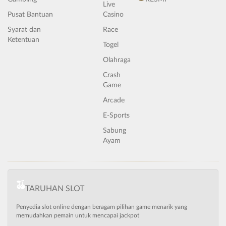
Live
Pusat Bantuan
Casino
Syarat dan
Race
Ketentuan
Togel
Olahraga
Crash
Game
Arcade
E-Sports
Sabung
Ayam
TARUHAN SLOT
Penyedia slot online dengan beragam pilihan game menarik yang
memudahkan pemain untuk mencapai jackpot