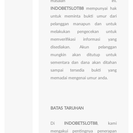
masalah ini.
INDOBETSLOT88
mempunyai hak
untuk meminta bukti umur dari
pelanggan manapun dan untuk
melakukan pengecekan untuk
memverifikasi informasi yang
disediakan. Akun pelanggan
mungkin akan ditutup untuk
sementara dan dana akan ditahan
sampai tersedia bukti yang
memadai mengenai umur anda.
BATAS TARUHAN
Di
INDOBETSLOT88
, kami
mengakui pentingnya penerapan