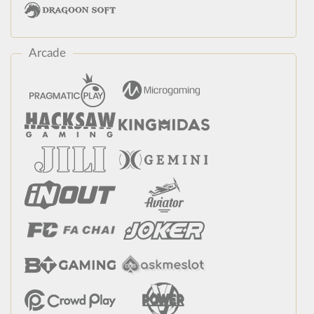
Arcade