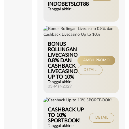
INDOBETSLOT88
Tanggal akhir:
-
BONUS
ROLLINGAN
LIVECASINO
0.8% DAN
AMBIL PROMO
CASHBACK
DETAIL
LIVECASINO
UP TO 10%
Tanggal akhir:
03-Mar-2029
CASHBACK UP
TO 10%
DETAIL
SPORTBOOK!
Tanggal akhir:
-