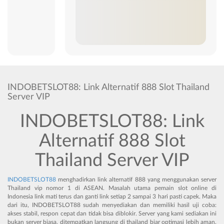
INDOBETSLOT88: Link Alternatif 888 Slot Thailand
Server VIP
INDOBETSLOT88: Link
Alternatif 888 Slot
Thailand Server VIP
INDOBETSLOT88
menghadirkan link alternatif 888 yang menggunakan server
Thailand vip nomor 1 di ASEAN. Masalah utama pemain slot online di
Indonesia link mati terus dan ganti link setiap 2 sampai 3 hari pasti capek. Maka
dari itu, INDOBETSLOT88 sudah menyediakan dan memiliki hasil uji coba:
akses stabil, respon cepat dan tidak bisa diblokir. Server yang kami sediakan ini
bukan server biasa, ditempatkan langsung di thailand biar optimasi lebih aman.