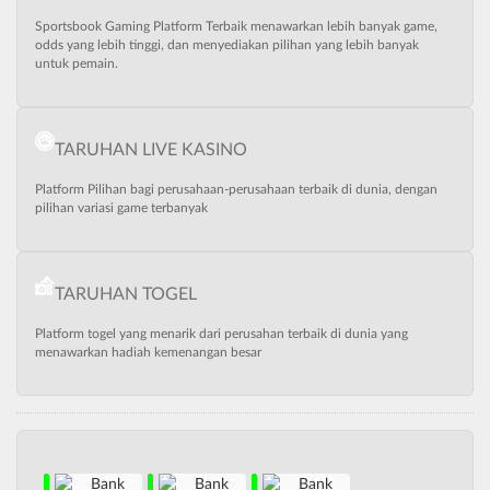
Sportsbook Gaming Platform Terbaik menawarkan lebih banyak game,
odds yang lebih tinggi, dan menyediakan pilihan yang lebih banyak
untuk pemain.
TARUHAN LIVE KASINO
Platform Pilihan bagi perusahaan-perusahaan terbaik di dunia, dengan
pilihan variasi game terbanyak
TARUHAN TOGEL
Platform togel yang menarik dari perusahan terbaik di dunia yang
menawarkan hadiah kemenangan besar