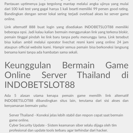
Pantauan uptimenya juga tergolong mantap melalui angka ujinya yang mulai
dari 100 kali test yang gagal hanya 1 kali bearti memiliki 99 persen good rating.
Bandingkan dengan server lokal sering terjadi overload akses ke server game
online.
Link alternatif 888 buat login yang disediakan INDOBETSLOT88 memiliki
beberapa opsi. Jadi kalau kalian bermain menggunakan link yang terkena blokir,
pemain tinggal pindah ke link baru tanpa perlu menunggu lama. Link tersebut
bisa kalian ambil melalui operator livechat resmi kami yang online 24 jam
ataupun official website kami. Hampir semua pemain bisa berkoneksi langsung
bersama kami tanpa ada hambatan sama sekali.
Keunggulan Bermain Game
Online Server Thailand di
INDOBETSLOT88
Ada 5 alasan utama kenapa pemain game memilih link alternatif
INDOBETSLOT88 dibandingkan situs lain, terutama dari sisi akses dan
kenyamanan bermain yaitu:
Server Thailand - Koneksi jelas lebih stabil dan respon cepat saat bermain
game online.
Cyber Security Update - Sistem keamanan siber selalu dijaga oleh tim
profesional dan update tools terbaru agar terhindar dari hacker.