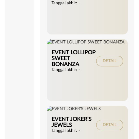
Tanggal akhir:
-
EVENT LOLLIPOP
SWEET
DETAIL
BONANZA
Tanggal akhir:
-
EVENT JOKER’S
JEWELS
DETAIL
Tanggal akhir:
-