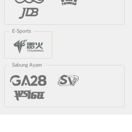
E-Sports
Sabung Ayam