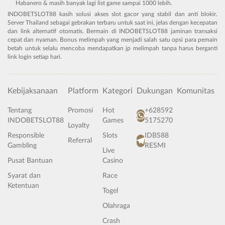
Habanero & masih banyak lagi list game sampai 1000 lebih.
INDOBETSLOT88 kasih solusi akses slot gacor yang stabil dan anti blokir.
Server Thailand sebagai gebrakan terbaru untuk saat ini, jelas dengan kecepatan
dan link alternatif otomatis. Bermain di INDOBETSLOT88 jaminan transaksi
cepat dan nyaman. Bonus melimpah yang menjadi salah satu opsi para pemain
betah untuk selalu mencoba mendapatkan jp melimpah tanpa harus berganti
link login setiap hari.
Kebijaksanaan
Platform
Kategori
Dukungan
Komunitas
Tentang
Promosi
Hot
+628592
INDOBETSLOT88
Games
5175270
Loyalty
Responsible
Slots
IDBS88
Referral
Gambling
RESMI
Live
Pusat Bantuan
Casino
Syarat dan
Race
Ketentuan
Togel
Olahraga
Crash