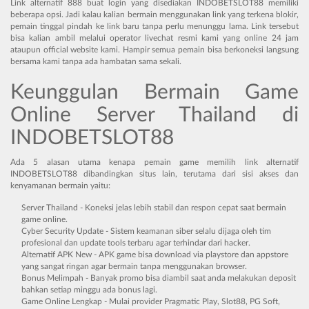
Link alternatif 888 buat login yang disediakan INDOBETSLOT88 memiliki
beberapa opsi. Jadi kalau kalian bermain menggunakan link yang terkena blokir,
pemain tinggal pindah ke link baru tanpa perlu menunggu lama. Link tersebut
bisa kalian ambil melalui operator livechat resmi kami yang online 24 jam
ataupun official website kami. Hampir semua pemain bisa berkoneksi langsung
bersama kami tanpa ada hambatan sama sekali.
Keunggulan Bermain Game
Online Server Thailand di
INDOBETSLOT88
Ada 5 alasan utama kenapa pemain game memilih link alternatif
INDOBETSLOT88 dibandingkan situs lain, terutama dari sisi akses dan
kenyamanan bermain yaitu:
Server Thailand - Koneksi jelas lebih stabil dan respon cepat saat bermain
game online.
Cyber Security Update - Sistem keamanan siber selalu dijaga oleh tim
profesional dan update tools terbaru agar terhindar dari hacker.
Alternatif APK New - APK game bisa download via playstore dan appstore
yang sangat ringan agar bermain tanpa menggunakan browser.
Bonus Melimpah - Banyak promo bisa diambil saat anda melakukan deposit
bahkan setiap minggu ada bonus lagi.
Game Online Lengkap - Mulai provider Pragmatic Play, Slot88, PG Soft,