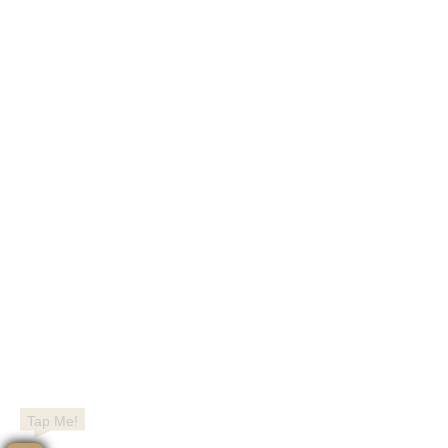
Tap Me!