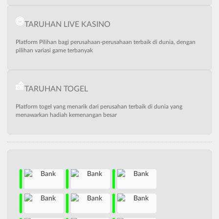
TARUHAN LIVE KASINO
Platform Pilihan bagi perusahaan-perusahaan terbaik di dunia, dengan
pilihan variasi game terbanyak
TARUHAN TOGEL
Platform togel yang menarik dari perusahan terbaik di dunia yang
menawarkan hadiah kemenangan besar