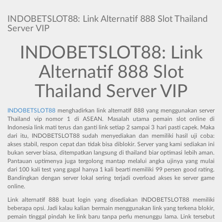
INDOBETSLOT88: Link Alternatif 888 Slot Thailand
Server VIP
INDOBETSLOT88: Link
Alternatif 888 Slot
Thailand Server VIP
INDOBETSLOT88
menghadirkan link alternatif 888 yang menggunakan server
Thailand vip nomor 1 di ASEAN. Masalah utama pemain slot online di
Indonesia link mati terus dan ganti link setiap 2 sampai 3 hari pasti capek. Maka
dari itu, INDOBETSLOT88 sudah menyediakan dan memiliki hasil uji coba:
akses stabil, respon cepat dan tidak bisa diblokir. Server yang kami sediakan ini
bukan server biasa, ditempatkan langsung di thailand biar optimasi lebih aman.
Pantauan uptimenya juga tergolong mantap melalui angka ujinya yang mulai
dari 100 kali test yang gagal hanya 1 kali bearti memiliki 99 persen good rating.
Bandingkan dengan server lokal sering terjadi overload akses ke server game
online.
Link alternatif 888 buat login yang disediakan INDOBETSLOT88 memiliki
beberapa opsi. Jadi kalau kalian bermain menggunakan link yang terkena blokir,
pemain tinggal pindah ke link baru tanpa perlu menunggu lama. Link tersebut