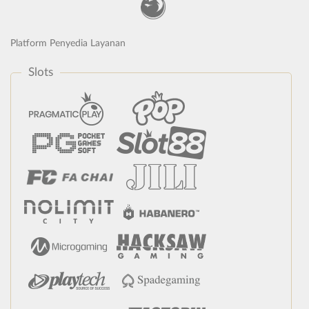
Platform Penyedia Layanan
Slots