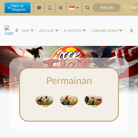
Main di
MASUK
DAF
Telegram
PROM
CRASH GAME
ARCADE
E-SPORTS
SABUNG AYAM
Permainan
i
i
i