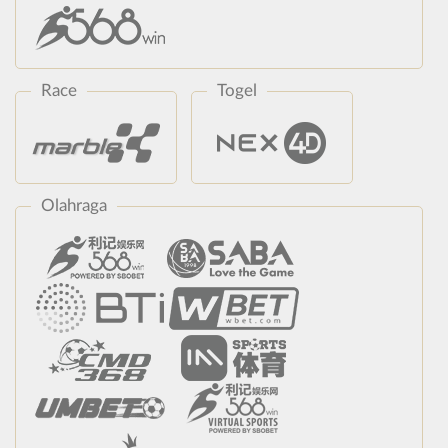
Race
Togel
Olahraga