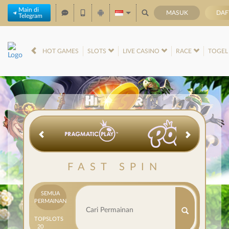
Main di
MASUK
DAF
Telegram
IDR
12,669,083,
HOT GAMES
SLOTS
LIVE CASINO
RACE
TOGE
FAST SPIN
SEMUA
PERMAINAN
TOP
SLOTS
20