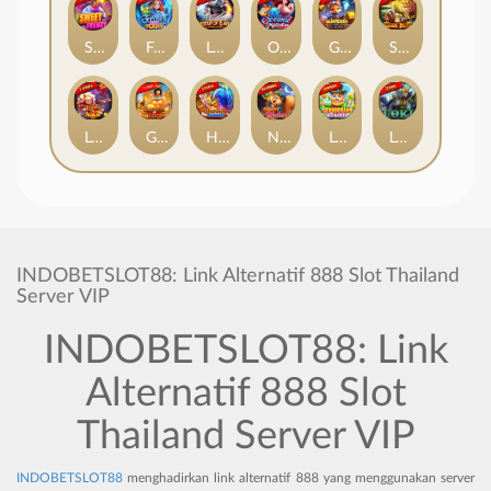
Sweet Frenzy
Frosty and Flamy
Legend Of Eagle
Oceanic Melodies
Guardian of the Museum
Safari Blitz
Legend of Nian
Goddess Of Egypt
Heavenly Fortunes
Nutty Riches
Leprechaun Bonanza
Loki
INDOBETSLOT88: Link Alternatif 888 Slot Thailand
Server VIP
INDOBETSLOT88: Link
Alternatif 888 Slot
Thailand Server VIP
INDOBETSLOT88
menghadirkan link alternatif 888 yang menggunakan server