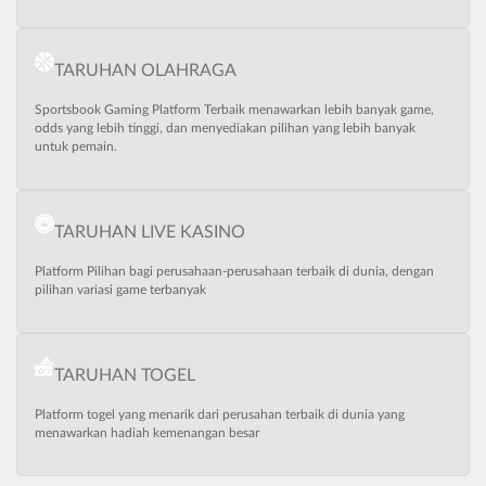
TARUHAN OLAHRAGA
Sportsbook Gaming Platform Terbaik menawarkan lebih banyak game,
odds yang lebih tinggi, dan menyediakan pilihan yang lebih banyak
untuk pemain.
TARUHAN LIVE KASINO
Platform Pilihan bagi perusahaan-perusahaan terbaik di dunia, dengan
pilihan variasi game terbanyak
TARUHAN TOGEL
Platform togel yang menarik dari perusahan terbaik di dunia yang
menawarkan hadiah kemenangan besar