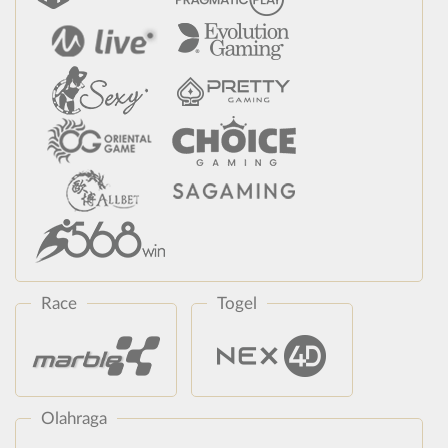
Race
Togel
Olahraga