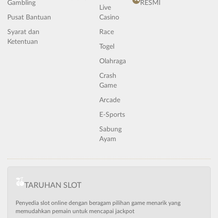
Gambling
RESMI
Live
Pusat Bantuan
Casino
Syarat dan
Race
Ketentuan
Togel
Olahraga
Crash
Game
Arcade
E-Sports
Sabung
Ayam
TARUHAN SLOT
Penyedia slot online dengan beragam pilihan game menarik yang
memudahkan pemain untuk mencapai jackpot