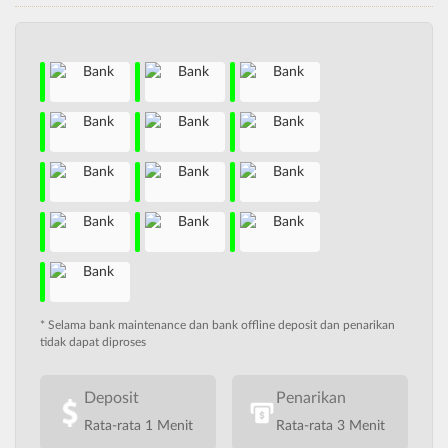
* Selama bank maintenance dan bank offline deposit dan penarikan
tidak dapat diproses
Deposit
Penarikan
Rata-rata 1 Menit
Rata-rata 3 Menit