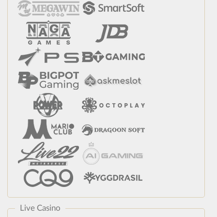
Live Casino