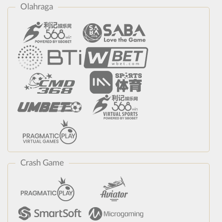
Olahraga
Crash Game