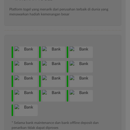
Platform togel yang menarik dari perusahan terbaik di dunia yang
menawarkan hadiah kemenangan besar
* Selama bank maintenance dan bank offline deposit dan
penarikan tidak dapat diproses