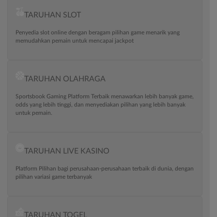
TARUHAN SLOT
Penyedia slot online dengan beragam pilihan game menarik yang
memudahkan pemain untuk mencapai jackpot
TARUHAN OLAHRAGA
Sportsbook Gaming Platform Terbaik menawarkan lebih banyak game,
odds yang lebih tinggi, dan menyediakan pilihan yang lebih banyak
untuk pemain.
TARUHAN LIVE KASINO
Platform Pilihan bagi perusahaan-perusahaan terbaik di dunia, dengan
pilihan variasi game terbanyak
TARUHAN TOGEL