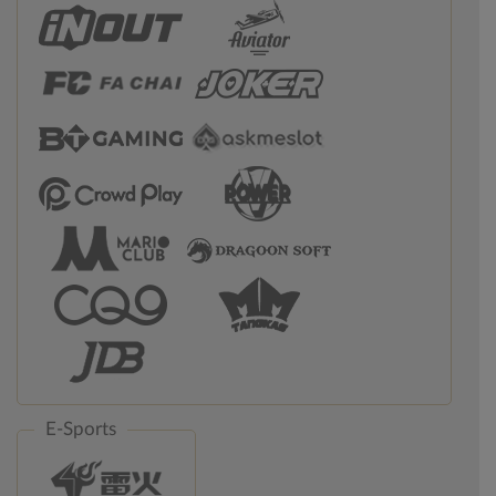
E-Sports