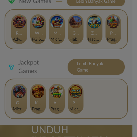
New Games
Lebih Banyak Game
Rhapsody of Muertos
Wings of Iguazu
Mighty Panda
Glory Of Rome
Ze Zeus
Pandemic Rising
AdvantPlay
PG Soft
MicroGaming
Habanero
Hacksaw
Pragmatic Play
Jackpot
Lebih Banyak
Game
Games
Orphan Organ
King Of Spears
Anaconda Gold
9 Masks of Fire™ HyperSpins™
MicroGaming
Pragmatic Play
Pragmatic Play
MicroGaming
UNDUH