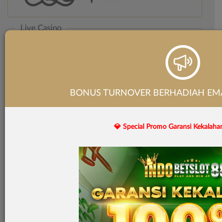
Live Casino
BONUS TURNOVER BERHADIAH EMAS
💎 Special Promo Garansi Kekalah
Race
Togel