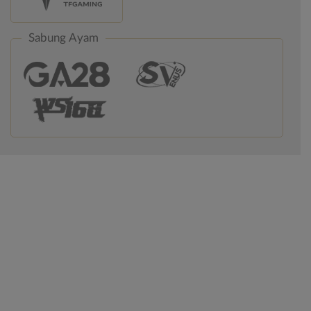
Sabung Ayam