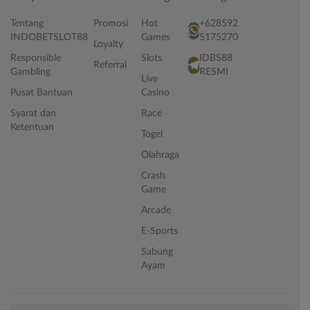
Tentang
Promosi
Hot
+628592
INDOBETSLOT88
Games
5175270
Loyalty
Responsible
Slots
IDBS88
Referral
Gambling
RESMI
Live
Pusat Bantuan
Casino
Syarat dan
Race
Ketentuan
Togel
Olahraga
Crash
Game
Arcade
E-Sports
Sabung
Ayam