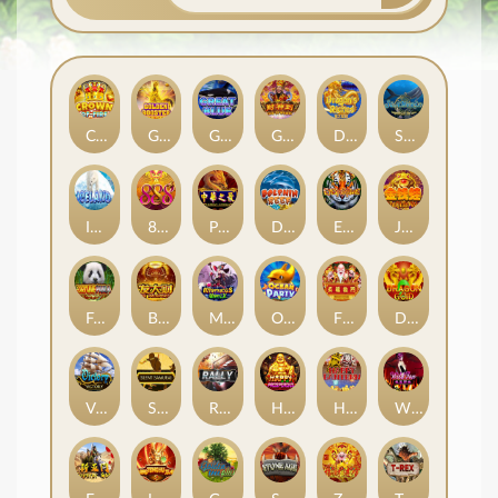
Crown Of Fire
Golden Rooster
Great Blue
God Of Wealth
Dragon's Riches
Sea World
ICELAND
888
Panda
Dolphin Reef
Eyes of Fortune
Jin Qian Wa
Fortune Panda
Big Prosperity
Mysterious Witch
Ocean Party
FORTUNE
Dragon Gold
Victory
Samurai
Rally
Happy Prosperous
Happy Lantern
Wild Fox