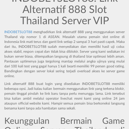
Alternatif 888 Slot
Thailand Server VIP
INDOBETSLOT88
menghadirkan link alternatif 888 yang menggunakan server
Thailand vip nomor 1 di ASEAN. Masalah utama pemain slot online di
Indonesia link mati terus dan ganti link setiap 2 sampai 3 hari pasti capek. Maka
dari itu, INDOBETSLOT88 sudah menyediakan dan memiliki hasil uji coba:
akses stabil, respon cepat dan tidak bisa diblokir. Server yang kami sediakan ini
bukan server biasa, ditempatkan langsung di thailand biar optimasi lebih aman.
Pantauan uptimenya juga tergolong mantap melalui angka ujinya yang mulai
dari 100 kali test yang gagal hanya 1 kali bearti memiliki 99 persen good rating.
Bandingkan dengan server lokal sering terjadi overload akses ke server game
online.
Link alternatif 888 buat login yang disediakan INDOBETSLOT88 memiliki
beberapa opsi. Jadi kalau kalian bermain menggunakan link yang terkena blokir,
pemain tinggal pindah ke link baru tanpa perlu menunggu lama. Link tersebut
bisa kalian ambil melalui operator livechat resmi kami yang online 24 jam
ataupun official website kami. Hampir semua pemain bisa berkoneksi langsung
bersama kami tanpa ada hambatan sama sekali.
Keunggulan Bermain Game