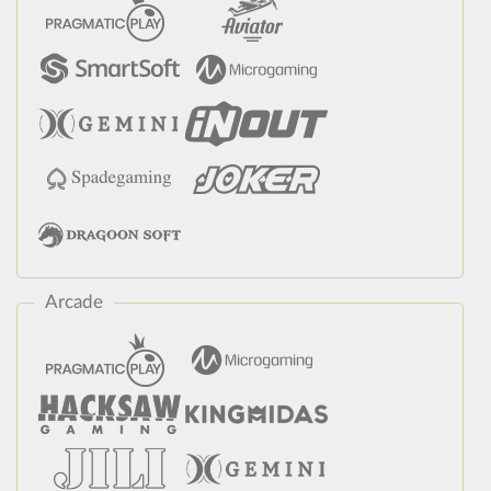
Arcade