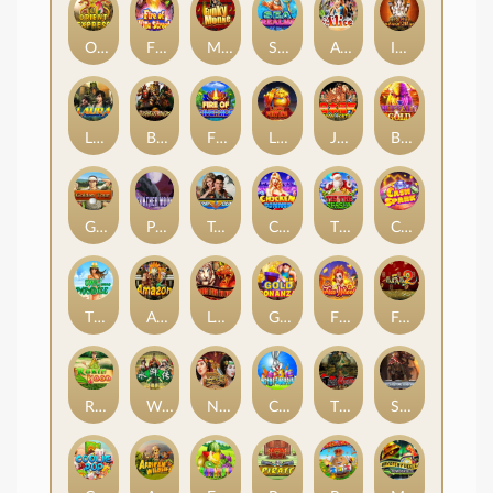
Orient
Fire of Villa Street
Monkey Slots
Sea Realms
Alice
India
Laura
Brothers Kingdom
Fire of Riverside
Lucky Fortune
JAPAN
Buffalo Gold
Golden Tour
Panther Moon
Top Gun
Chjcken Djnner
TIS The Season
Cash Spark
Thai
Amazon
Long Teng Hu Xiao
Gold Bonanza
Fire Wheel
Fafafa2
Robin Hood
Water Margin
NvXia
Caster Surprise
Three Kingdoms
Silver