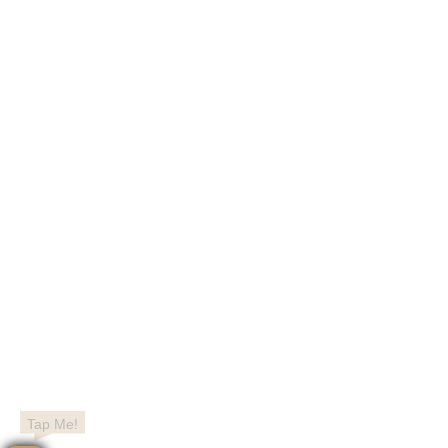
Tap Me!