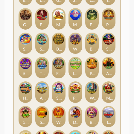
Emperor Gate
LongTengHuXiao2
GoldenTree
StoneAge
Zhao Cai Jin Bao
T-REX
Glorious Rome
Fame
Magic Totem
Magic Pearl
Fairy Garden
Pyramid Adventure
Seasons
Sea Captain
Boy King
Wild Chuco
Bonus Bears
Striper Night
5 Fortune Dragon
Triple Twister
Feng Shen
Irish Luck
Pay Dirt
Archer
Highway King
Amazing Thailand
Sweetbakery
Prosperous Lions
Wild Elements
Mystery Of The Orient
5 Kings
SAFARI Heat
Wealth
Dragon City
Big Shot
Tally Ho